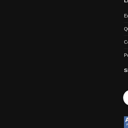
L
Ed
Q
C
P
S