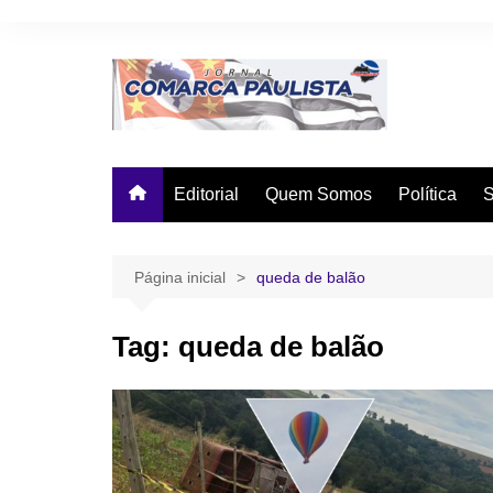
Ir
para
o
conteúdo
Editorial
Quem Somos
Política
Página inicial
queda de balão
Tag:
queda de balão