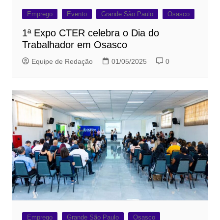
Emprego
Evento
Grande São Paulo
Osasco
1ª Expo CTER celebra o Dia do
Trabalhador em Osasco
Equipe de Redação
01/05/2025
0
Emprego
Grande São Paulo
Osasco