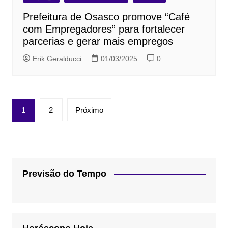
Prefeitura de Osasco promove “Café
com Empregadores” para fortalecer
parcerias e gerar mais empregos
Erik Geralducci
01/03/2025
0
Paginação
1
2
Próximo
de
posts
Previsão do Tempo