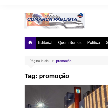
Ir
para
o
conteúdo
Editorial
Quem Somos
Política
Página inicial
promoção
Tag:
promoção