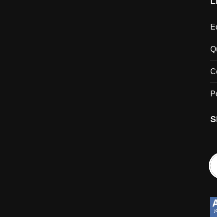
L
Ed
Q
C
P
S