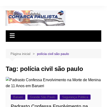
Ir
para
o
conteúdo
Página inicial
polícia civil são paulo
Tag:
polícia civil são paulo
Barueri
Grande São Paulo
Segurança Pública
Padrasto Confessa Envolvimento na