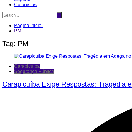
Colunistas
Página inicial
PM
Tag:
PM
Carapicuíba
Segurança Pública
Carapicuíba Exige Respostas: Tragédia 