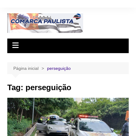
Ir
para
o
conteúdo
Página inicial
perseguição
Tag:
perseguição