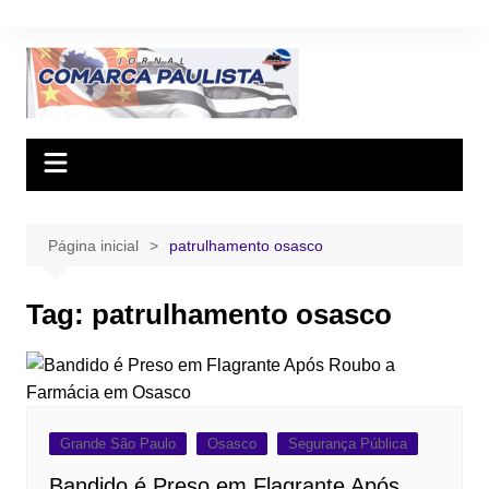
Ir
para
o
conteúdo
Página inicial
patrulhamento osasco
Tag:
patrulhamento osasco
Grande São Paulo
Osasco
Segurança Pública
Bandido é Preso em Flagrante Após