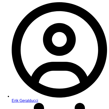
Erik Geralducci