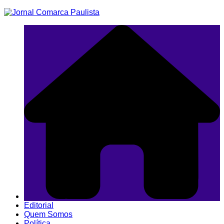
Ir
para
o
conteúdo
Editorial
Quem Somos
Política