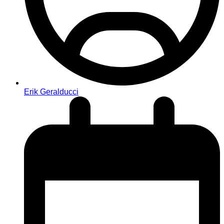
Erik Geralducci