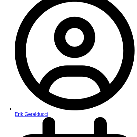
Erik Geralducci