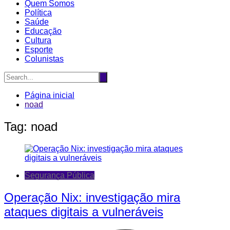
Quem Somos
Política
Saúde
Educação
Cultura
Esporte
Colunistas
Página inicial
noad
Tag:
noad
Segurança Pública
Operação Nix: investigação mira
ataques digitais a vulneráveis