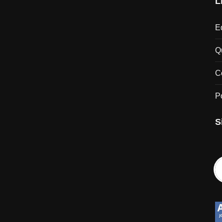
L
Ed
Q
C
P
S