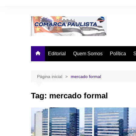
Ir
para
o
conteúdo
Editorial
Quem Somos
Política
Página inicial
mercado formal
Tag:
mercado formal