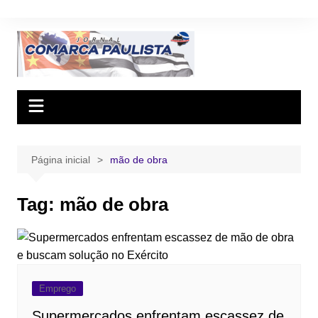
Ir
para
o
conteúdo
Página inicial
mão de obra
Tag:
mão de obra
Emprego
Supermercados enfrentam escassez de