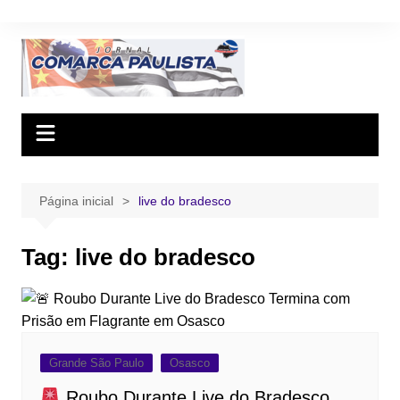
Ir
para
o
conteúdo
Página inicial
live do bradesco
Tag:
live do bradesco
Grande São Paulo
Osasco
Roubo Durante Live do Bradesco