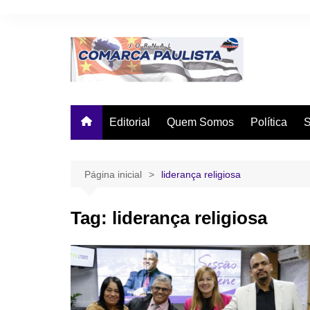
Ir
para
o
conteúdo
Editorial
Quem Somos
Política
Página inicial
liderança religiosa
Tag:
liderança religiosa