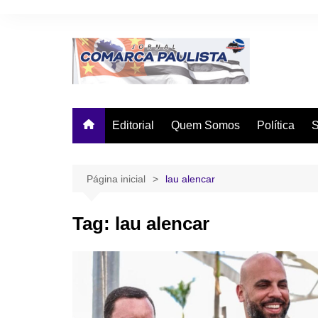
Ir
para
o
conteúdo
Editorial
Quem Somos
Política
Página inicial
lau alencar
Tag:
lau alencar