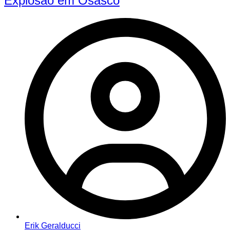
Explosão em Osasco
Erik Geralducci