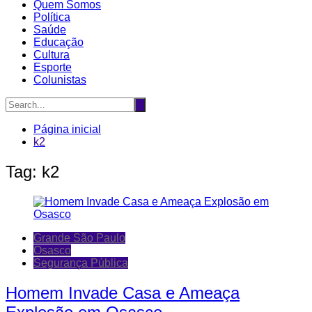
Quem Somos
Política
Saúde
Educação
Cultura
Esporte
Colunistas
Página inicial
k2
Tag:
k2
Grande São Paulo
Osasco
Segurança Pública
Homem Invade Casa e Ameaça