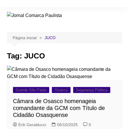
Ir
para
o
conteúdo
Página inicial
JUCO
Tag:
JUCO
Grande São Paulo
Osasco
Segurança Pública
Câmara de Osasco homenageia
comandante da GCM com Título de
Cidadão Osasquense
Erik Geralducci
06/10/2025
0