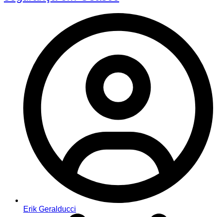
Erik Geralducci