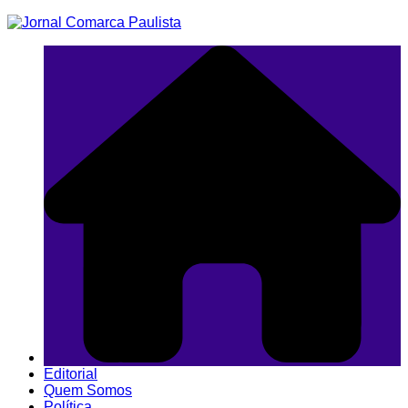
Ir
para
o
conteúdo
Editorial
Quem Somos
Política