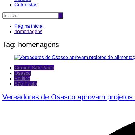
Colunistas
Página inicial
homenagens
Tag:
homenagens
Grande São Paulo
Osasco
Política
São Paulo
Vereadores de Osasco aprovam projetos 