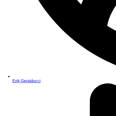
Erik Geralducci