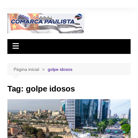
Ir
para
o
conteúdo
Página inicial
golpe idosos
Tag:
golpe idosos