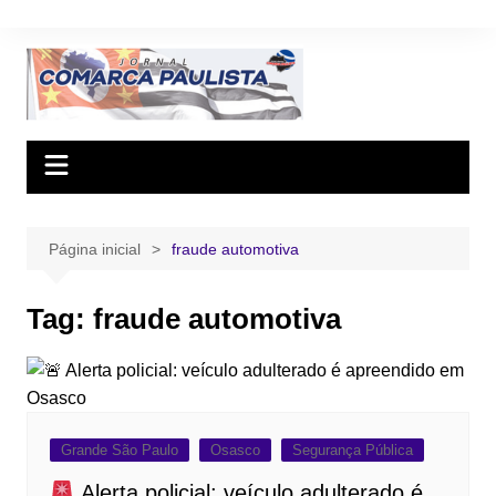
Ir
para
o
conteúdo
Página inicial
fraude automotiva
Tag:
fraude automotiva
Grande São Paulo
Osasco
Segurança Pública
Alerta policial: veículo adulterado é