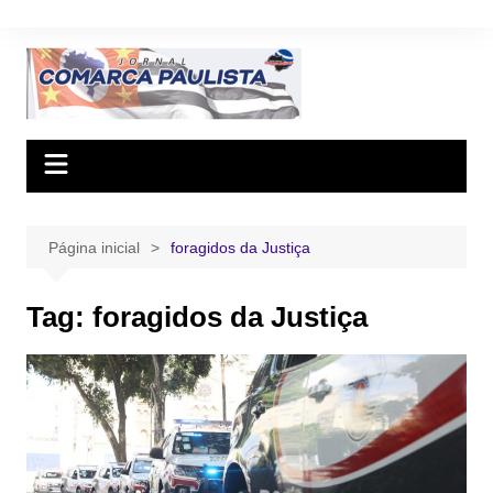
Ir
para
o
conteúdo
Página inicial
foragidos da Justiça
Tag:
foragidos da Justiça