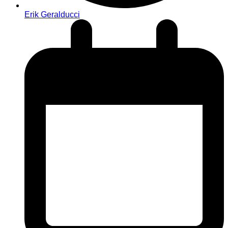
Erik Geralducci