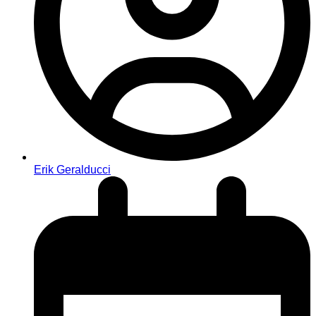
Erik Geralducci