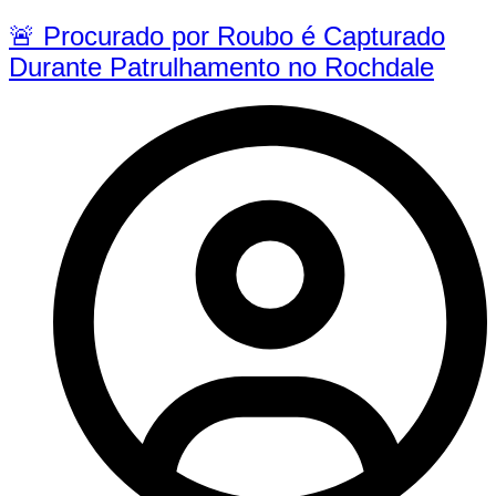
🚨 Procurado por Roubo é Capturado
Durante Patrulhamento no Rochdale