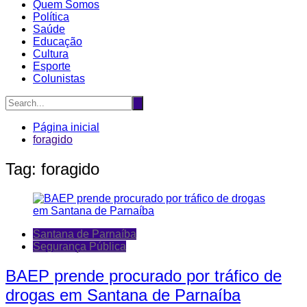
Quem Somos
Política
Saúde
Educação
Cultura
Esporte
Colunistas
Página inicial
foragido
Tag:
foragido
Santana de Parnaíba
Segurança Pública
BAEP prende procurado por tráfico de
drogas em Santana de Parnaíba