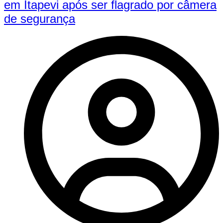
em Itapevi após ser flagrado por câmera
de segurança