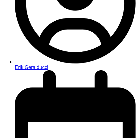
Erik Geralducci