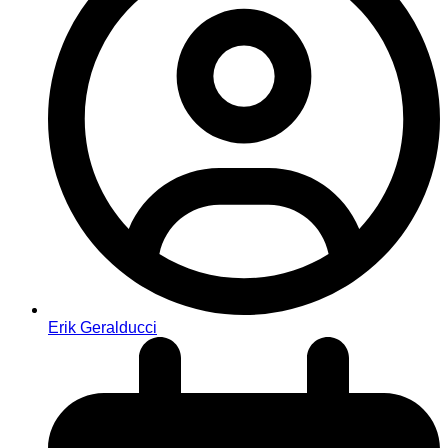
Erik Geralducci