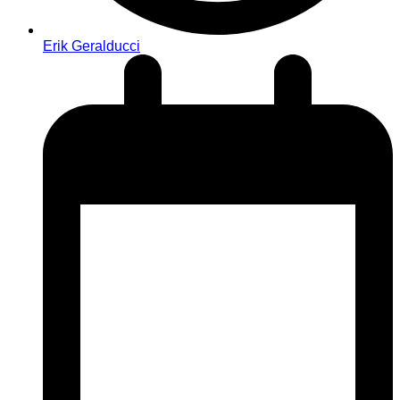
Erik Geralducci