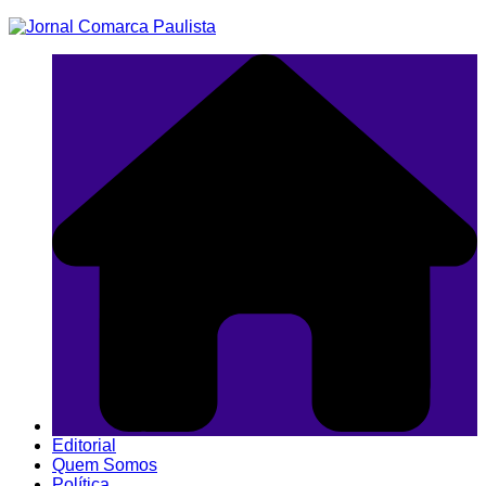
Ir
para
o
conteúdo
Editorial
Quem Somos
Política