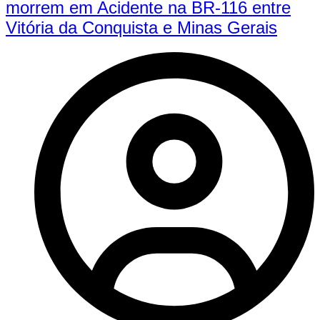
morrem em Acidente na BR-116 entre
Vitória da Conquista e Minas Gerais