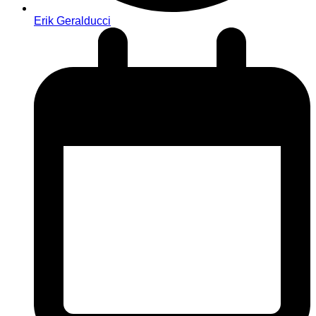
Erik Geralducci