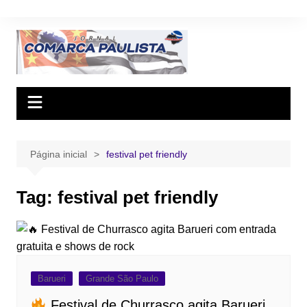
Ir
para
o
conteúdo
Página inicial
festival pet friendly
Tag:
festival pet friendly
Barueri
Grande São Paulo
Festival de Churrasco agita Barueri