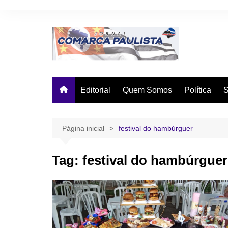
Ir
para
o
conteúdo
Editorial
Quem Somos
Política
Página inicial
festival do hambúrguer
Tag:
festival do hambúrguer