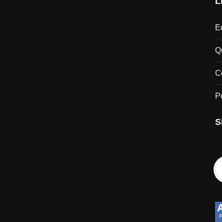
L
Ed
Q
C
P
S