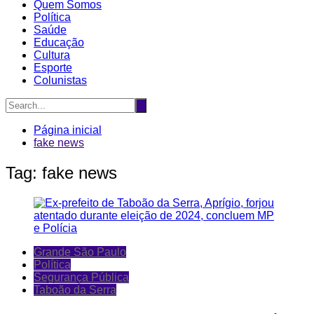
Quem Somos
Política
Saúde
Educação
Cultura
Esporte
Colunistas
Página inicial
fake news
Tag:
fake news
Grande São Paulo
Política
Segurança Pública
Taboão da Serra