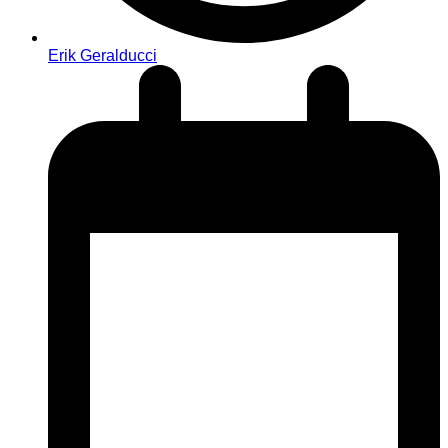
Erik Geralducci