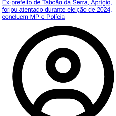
Ex-prefeito de Taboão da Serra, Aprígio,
forjou atentado durante eleição de 2024,
concluem MP e Polícia