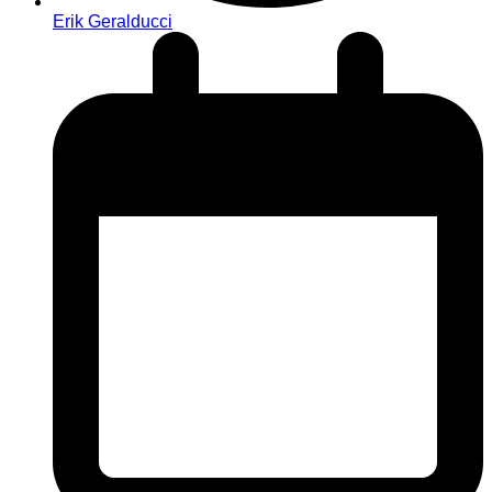
Erik Geralducci