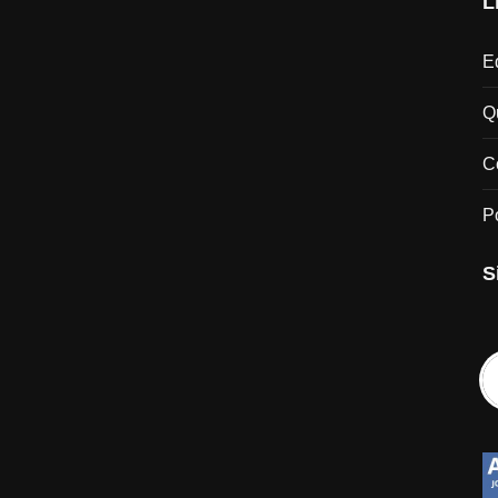
L
Ed
Q
C
P
S