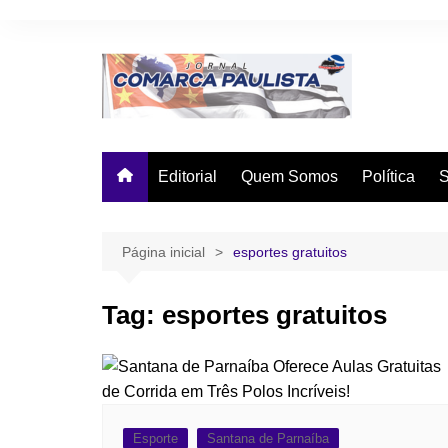
Ir
para
o
conteúdo
Editorial
Quem Somos
Política
Página inicial
esportes gratuitos
Tag:
esportes gratuitos
Esporte
Santana de Parnaíba