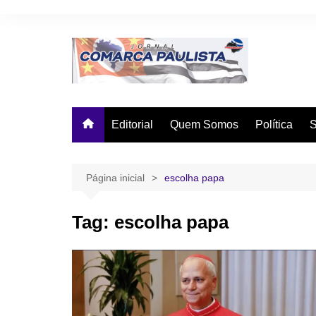
Ir
para
o
conteúdo
Editorial
Quem Somos
Política
Página inicial
escolha papa
Tag:
escolha papa