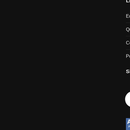
L
Ed
Q
C
P
S