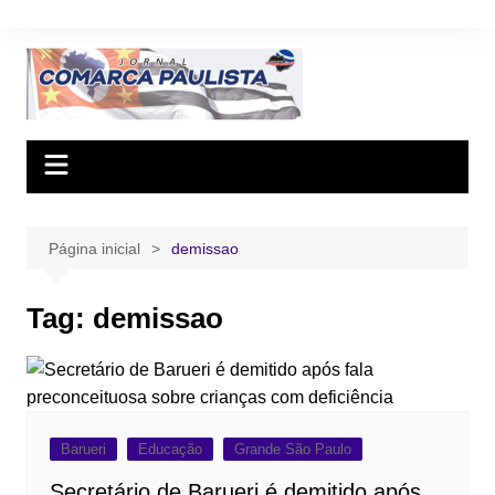
Ir
para
o
conteúdo
Página inicial
demissao
Tag:
demissao
Barueri
Educação
Grande São Paulo
Secretário de Barueri é demitido após