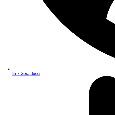
Erik Geralducci