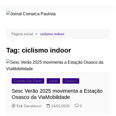
Ir
para
o
conteúdo
Página inicial
ciclismo indoor
Tag:
ciclismo indoor
Grande São Paulo
Lazer
Osasco
Sesc Verão 2025 movimenta a Estação
Osasco da ViaMobilidade
Erik Geralducci
14/01/2025
0