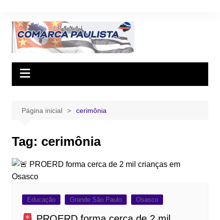
Ir
para
o
conteúdo
Página inicial
cerimônia
Tag:
cerimônia
Educação
Grande São Paulo
Osasco
PROERD forma cerca de 2 mil