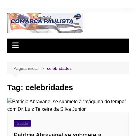
Ir
para
o
conteúdo
Página inicial
celebridades
Tag:
celebridades
Saúde
Patrícia Abravanel se submete à