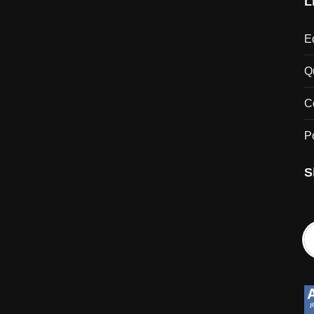
L
Ed
Q
C
P
S