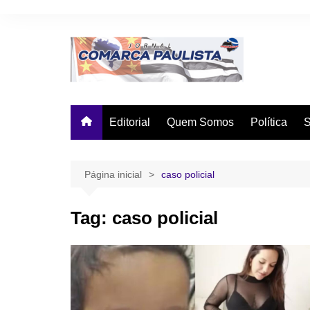
Ir
para
o
conteúdo
Editorial
Quem Somos
Política
Página inicial
caso policial
Tag:
caso policial