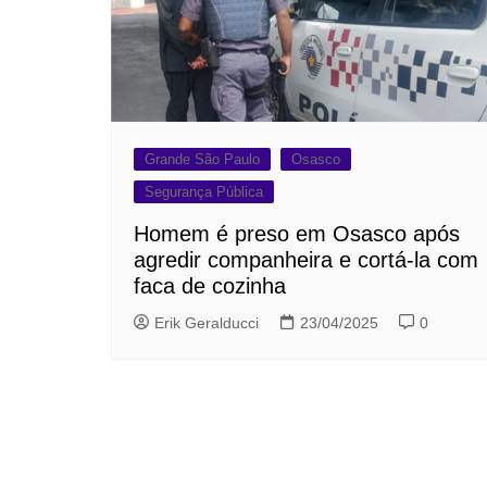
Grande São Paulo
Osasco
Segurança Pública
Homem é preso em Osasco após
agredir companheira e cortá-la com
faca de cozinha
Erik Geralducci
23/04/2025
0