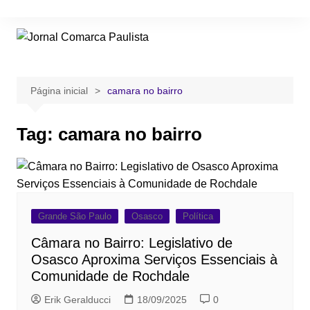
Ir
para
o
conteúdo
Página inicial
camara no bairro
Tag:
camara no bairro
Grande São Paulo
Osasco
Política
Câmara no Bairro: Legislativo de
Osasco Aproxima Serviços Essenciais à
Comunidade de Rochdale
Erik Geralducci
18/09/2025
0