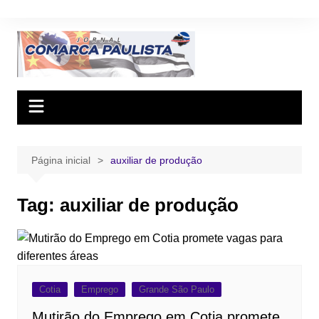
Ir
para
o
conteúdo
Página inicial
auxiliar de produção
Tag:
auxiliar de produção
Cotia
Emprego
Grande São Paulo
Mutirão do Emprego em Cotia promete