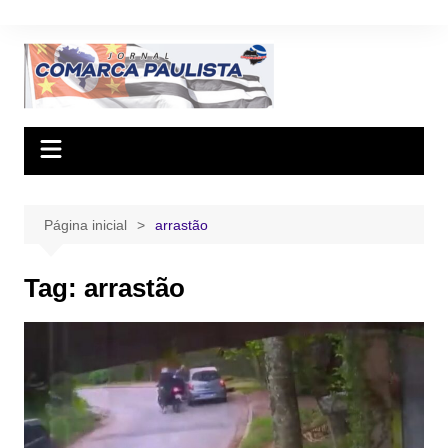
Ir
para
o
conteúdo
Página inicial
arrastão
Tag:
arrastão