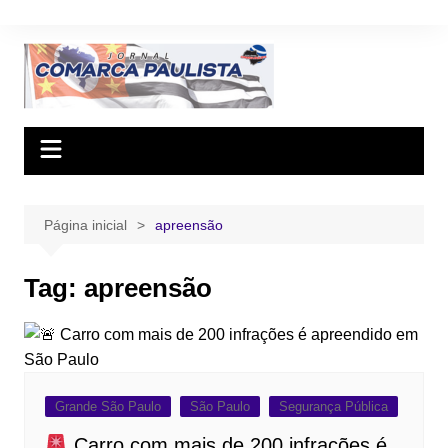
Ir
para
o
conteúdo
Página inicial
apreensão
Tag:
apreensão
Grande São Paulo
São Paulo
Segurança Pública
Carro com mais de 200 infrações é