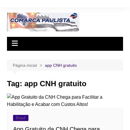
Ir
para
o
conteúdo
Página inicial
app CNH gratuito
Tag:
app CNH gratuito
Brasil
App Gratuito da CNH Chega para