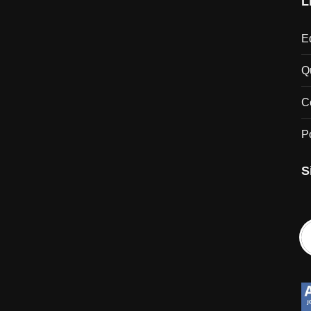
L
Ed
Q
C
P
S